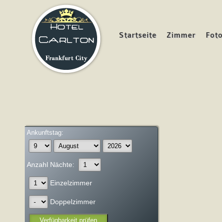
ard
Startseite
Zimmer
Fot
Ankunftstag:
Anzahl Nächte:
Einzelzimmer
Doppelzimmer