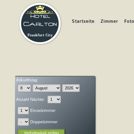
Startseite
Zimmer
Fot
Ankunftstag:
Anzahl Nächte:
Einzelzimmer
Doppelzimmer