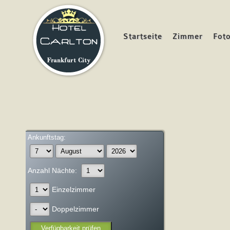
Startseite
Zimmer
Fot
Ankunftstag:
Anzahl Nächte:
Einzelzimmer
Doppelzimmer